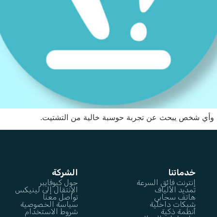
ين وأي شخص يبحث عن تجربة حوسبة خالية من التشتيت.
خدماتنا
الشركة
إنترنت فائق السرعة
حول كيوفايبر
تمديد الألياف
الإنتقال إلى لينيكس
هاتف سحابي
تواصل معنا
شبكات داخلية
سياسة الخصوصية
أنظمة ذكية
شروط الاستخدام