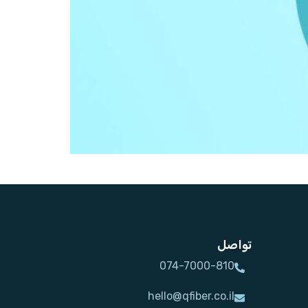
تواصل
074-7000-810
hello@qfiber.co.il