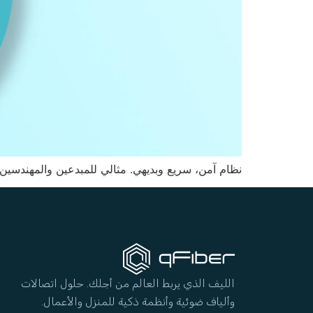
نظام آمن، سريع وبديهي. مثالي للمبدعين والمهندس
الليف الذي يربط العالم من أجلك. حلول اتصالات
وألياف ضوئية وأنظمة ذكية للمنزل والأعمال.