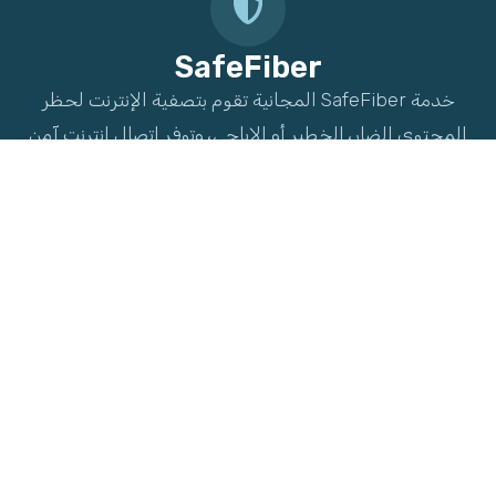
SafeFiber
خدمة SafeFiber المجانية تقوم بتصفية الإنترنت لحظر
المحتوى الضار، الخطير أو الإباحي، وتوفر اتصال إنترنت آمن
لك ولأطفالك. مع SafeFiber، يمكن لأطفالك التصفح للتعلم
والترفيه دون أي مخاطر.
الخدمة متاحة عند الطلب مجانًا لعملائنا. لمزيد من
المعلومات، يمكنكم التواصل مع ممثل خدمة العملاء.
مع كيوفايبر، أطفالك بأمان