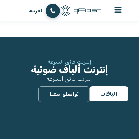
content
עברית
العربية
English
إنترنت فائق السرعة
إنترنت ألياف ضوئية
إنترنت فائق السرعة
الباقات
تواصلوا معنا