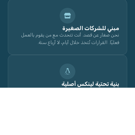
مبني للشركات الصغيرة
نحن صغار عن قصد. أنت تتحدث مع من يقوم بالعمل
فعليًا. القرارات تُتخذ خلال أيام، لا أرباع سنة.
بنية تحتية لينكس أصلية
نُدير خوادم لينكس خاصة بنا. موقعك يعمل على أجهزة
نعرفها، نراقبها، ونُؤمّنها بأنفسنا.