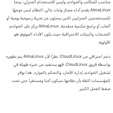
مناسب للمكاتب والخوادم، وليس للاستخدام المنزلي: بينما
AlmaLinux يقدم أداء ممتاز وثبات عالي، النظام ليس موجهًا
للمستخدمين المنزليين الذين يبحثون عن تجربة رسومية يومية أو
ألعاب أو برامج مكتبية متقدمة. AlmaLinux يركز على الخوادم،
الخدمات، والبيئات الاحترافية حيث يكون الأداء الموثوق هو
الأولوية.
دعم احترافي من CloudLinux: نظرًا لأن AlmaLinux يتم تطويره
بواسطة فريق CloudLinux، فهو يستفيد من خبرة طويلة في
تشغيل الخوادم، إدارة الأمان، والتحكم بالموارد. هذا يوفر
للمؤسسات الثقة بأن نظامها سيكون آمنا ومستقرا حتى تحت
ضغط العمل الكبير.