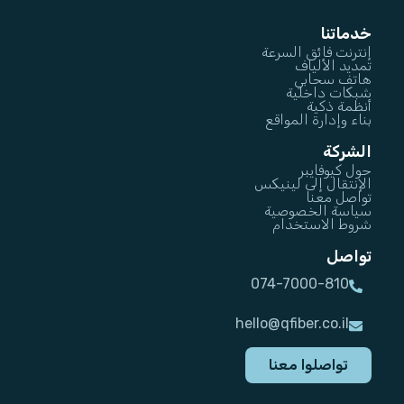
خدماتنا
إنترنت فائق السرعة
تمديد الألياف
هاتف سحابي
شبكات داخلية
أنظمة ذكية
بناء وإدارة المواقع
الشركة
حول كيوفايبر
الإنتقال إلى لينيكس
تواصل معنا
سياسة الخصوصية
شروط الاستخدام
تواصل
074-7000-810
hello@qfiber.co.il
تواصلوا معنا