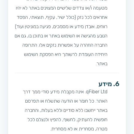
מטעמה ו/או צדדים שלישיים המצוינים באתר לא יהיו
אחראים לכל נזק (כולל ישיר, עקיף, תוצאתי, הפסד
רווחים, אובדן מידע או מסמכים, פגיעה במוניטין ועוד)
הנובע מהגישה או השימוש באתר או בתוכן בו, גם אם
החברה הוזהרה על אפשרות נזקים אלו. התרופה
היחידה העומדת לרשותך היא הפסקת השימוש
באתר.
6. מידע
qFiber Ltd. אינה מקבלת מידע סודי ממך דרך
האתר. כל חומר או הודעה שתשלח או תפרסם
באתר ייחשבו ללא סודיים וללא בעלות, והחברה
חופשית להעתיק, לחשוף, להפיץ ולנצלם לכל
מטרה, מסחרית או לא מסחרית.